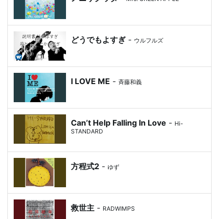
どうでもよすぎ
-
ウルフルズ
I LOVE ME
-
斉藤和義
Can’t Help Falling In Love
-
Hi-
STANDARD
方程式2
-
ゆず
救世主
-
RADWIMPS