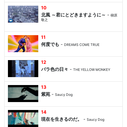
10
北風 ～君にとどきますように～
-
槇原
敬之
11
何度でも
-
DREAMS COME TRUE
12
バラ色の日々
-
THE YELLOW MONKEY
13
紫苑
-
Saucy Dog
14
現在を生きるのだ。
-
Saucy Dog