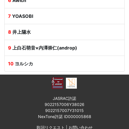
6
Awich
7
YOASOBI
8
井上陽水
9
上白石萌音×内澤崇仁(androp)
10
ヨルシカ
JASRAC許諾
9022157006Y38026
9022157007Y31015
NexTone許諾 ID000005868
歌詞リクエスト
|
お問い合わせ