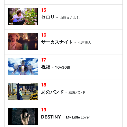
15
セロリ
-
山崎まさよし
16
サーカスナイト
-
七尾旅人
17
祝福
-
YOASOBI
18
あのバンド
-
結束バンド
19
DESTINY
-
My Little Lover