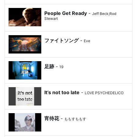
People Get Ready
-
Jeff Beck;Rod
Stewart
ファイトソング
-
Eve
足跡
-
19
It’s not too late
-
LOVE PSYCHEDELICO
宵待花
-
ももすももす