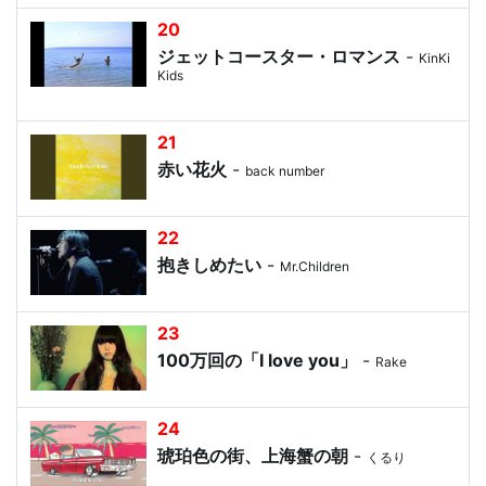
20
ジェットコースター・ロマンス
-
KinKi
Kids
21
赤い花火
-
back number
22
抱きしめたい
-
Mr.Children
23
100万回の「I love you」
-
Rake
24
琥珀色の街、上海蟹の朝
-
くるり