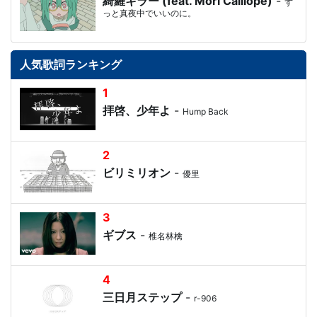
綺羅キラー (feat. Mori Calliope)
-
ず
っと真夜中でいいのに。
人気歌詞ランキング
1
拝啓、少年よ
-
Hump Back
2
ビリミリオン
-
優里
3
ギブス
-
椎名林檎
4
三日月ステップ
-
r-906