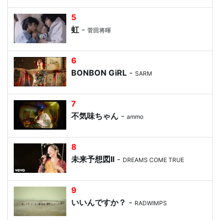
5
虹
-
菅田将暉
6
BONBON GiRL
-
SARM
7
不気味ちゃん
-
ammo
8
未来予想図II
-
DREAMS COME TRUE
9
いいんですか？
-
RADWIMPS