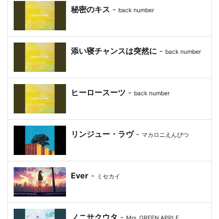
秘密のキス
-
back number
添い寝チャンスは突然に
-
back number
ヒーロースーツ
-
back number
リンジュー・ラヴ
-
マカロニえんぴつ
Ever
-
ミセカイ
ノニサクウタ
-
Mrs. GREEN APPLE