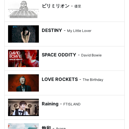
ビリミリオン
-
優里
DESTINY
-
My Little Lover
SPACE ODDITY
-
David Bowie
LOVE ROCKETS
-
The Birthday
Raining
-
FTISLAND
飽和
-
Ayase