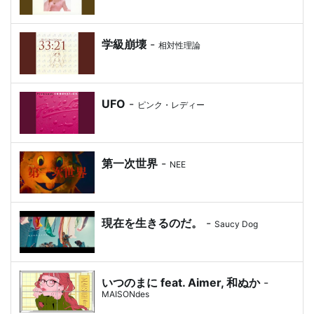
学級崩壊
-
相対性理論
UFO
-
ピンク・レディー
第一次世界
-
NEE
現在を生きるのだ。
-
Saucy Dog
いつのまに feat. Aimer, 和ぬか
-
MAISONdes