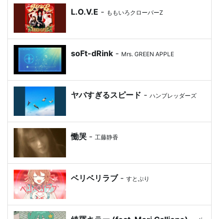
L.O.V.E
-
ももいろクローバーZ
soFt-dRink
-
Mrs. GREEN APPLE
ヤバすぎるスピード
-
ハンブレッダーズ
慟哭
-
工藤静香
ベリベリラブ
-
すとぷり