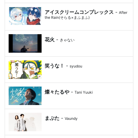
アイスクリームコンプレックス
-
After
the Rain(そらる×まふまふ)
花火
-
きゃない
笑うな！
-
syudou
燦々たるや
-
Tani Yuuki
まぶた
-
Vaundy