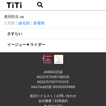
奥田民生
2曲
人気順
|
曲名順
|
新着順
さすらい
イージュー★ライダー
JASRAC許諾
9022157006Y38026
9022157007Y31015
NexTone許諾 ID000005868
歌詞リクエスト
|
お問い合わせ
会社概要
|
利用規約